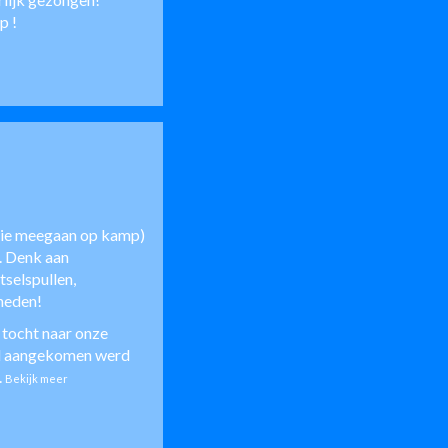
ap
!
 die meegaan op kamp)
n. Denk aan
tselspullen,
heden!
 tocht naar onze
al aangekomen werd
..
Bekijk meer