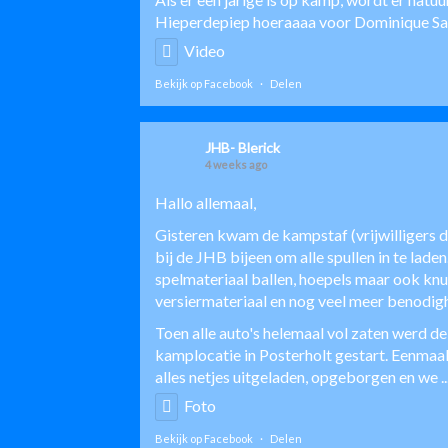
Hieperdepiep hoeraaaa voor
Dominique S
Video
Bekijk op Facebook
·
Delen
JHB- Blerick
4 weeks ago
Hallo allemaal,
Gisteren kwam de kampstaf (vrijwilligers
bij de JHB bijeen om alle spullen in te lade
spelmateriaal ballen, hoepels maar ook knu
versiermateriaal en nog veel meer benodig
Toen alle auto's helemaal vol zaten werd de
kamplocatie in Posterholt gestart. Eenma
alles netjes uitgeladen, opgeborgen en we
.
Foto
Bekijk op Facebook
·
Delen