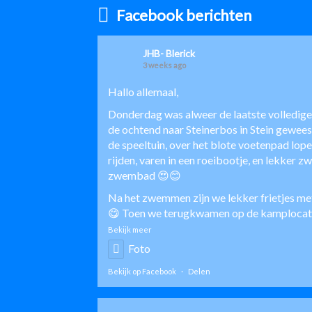
Facebook berichten
JHB- Blerick
3 weeks ago
Hallo allemaal,
Donderdag was alweer de laatste volledige
de ochtend naar Steinerbos in Stein geweest
de speeltuin, over het blote voetenpad lope
rijden, varen in een roeibootje, en lekker 
zwembad 😍😊
Na het zwemmen zijn we lekker frietjes me
😋 Toen we terugkwamen op de kamplocatie
Bekijk meer
Foto
Bekijk op Facebook
·
Delen