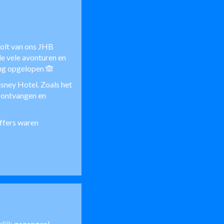
holt van ons JHB
 vele avonturen en
ng opgelopen 🙈
sney Hotel. Zoals het
s ontvangen en
offers waren
urlijk gezongen!