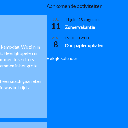
Aankomende activiteiten
JUL
11 juli
-
23 augustus
11
Zomervakantie
AUG
09:00
-
12:00
8
Oud papier ophalen
 kampdag. We zijn in
. Heerlijk spelen in
Bekijk kalender
n, met de skelters
zwemmen in het grote
t een snack gaan eten
 was het tijd v
...