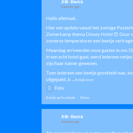
JHB- Blerick
3 weeks ago
Hallo allemaal,
Hier een update vanuit het zonnige Poster
Zomerkamp thema Dinsey Hotel 😊 Door de
zomerse temperaturen een beetje vertragi
Maandag arriveerden onze gasten in ons Di
in een echt hotel gaat, werd iedereen netje
zijn/haar kamer gewezen.
Toen iedereen een beetje gesetteld was, k
uitgepakt, b
...
Bekijk meer
Foto
Bekijk op Facebook
·
Delen
JHB- Blerick
3 weeks ago
Als er een jarige is op kamp, wordt er natu