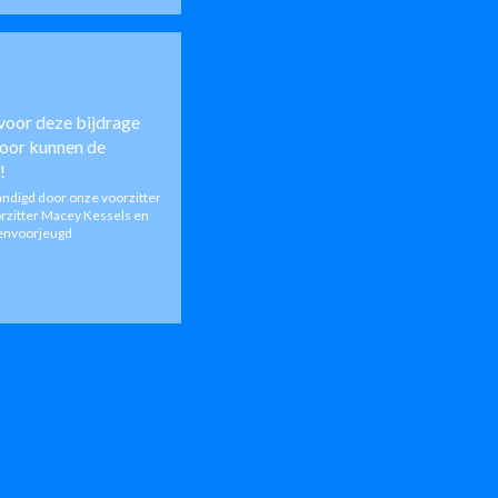
voor deze bijdrage
oor kunnen de
!
andigd door onze voorzitter
orzitter Macey Kessels en
envoorjeugd