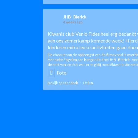
JHB- Blerick
4 weeks ago
Kiwanis club Venlo Fides
heel erg bedankt 
aan ons zomerkamp komende week! Hierd
kinderen extra leuke activiteiten gaan doen
De cheque van de opbrengst van de filmavond is overh
Hanneke Engelen aan het goede doel JHB- Blerick . Vo
de rest van de club was er erg blij mee
#kiwanis
#inzett
Foto
Bekijk op Facebook
·
Delen