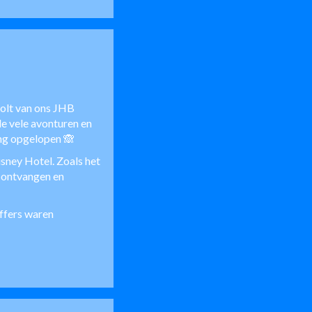
holt van ons JHB
 vele avonturen en
ng opgelopen 🙈
sney Hotel. Zoals het
s ontvangen en
offers waren