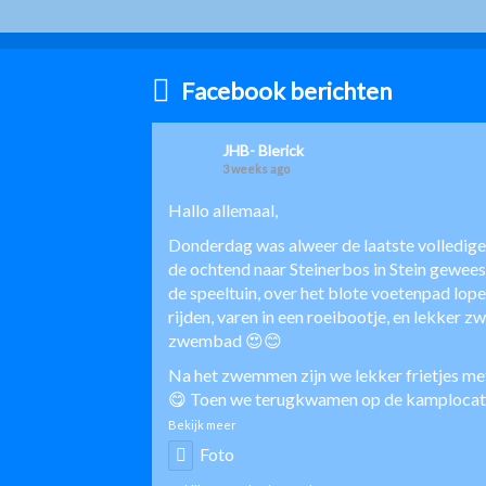
Facebook berichten
JHB- Blerick
3 weeks ago
Hallo allemaal,
Donderdag was alweer de laatste volledige
de ochtend naar Steinerbos in Stein geweest
de speeltuin, over het blote voetenpad lope
rijden, varen in een roeibootje, en lekker 
zwembad 😍😊
Na het zwemmen zijn we lekker frietjes me
😋 Toen we terugkwamen op de kamplocatie
Bekijk meer
Foto