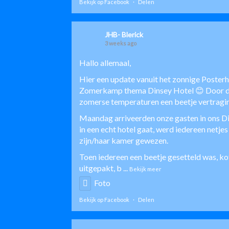
Bekijk op Facebook
·
Delen
JHB- Blerick
3 weeks ago
Hallo allemaal,
Hier een update vanuit het zonnige Poster
Zomerkamp thema Dinsey Hotel 😊 Door de
zomerse temperaturen een beetje vertragi
Maandag arriveerden onze gasten in ons Di
in een echt hotel gaat, werd iedereen netje
zijn/haar kamer gewezen.
Toen iedereen een beetje gesetteld was, k
uitgepakt, b
...
Bekijk meer
Foto
Bekijk op Facebook
·
Delen