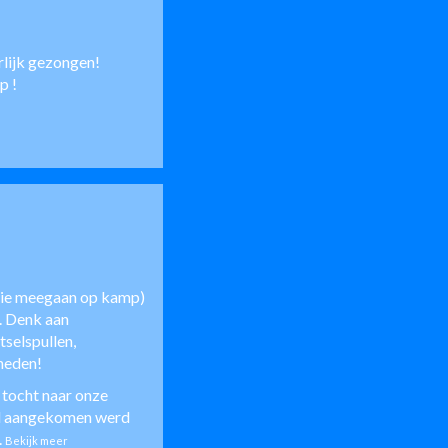
urlijk gezongen!
ap
!
 die meegaan op kamp)
n. Denk aan
tselspullen,
heden!
 tocht naar onze
al aangekomen werd
..
Bekijk meer