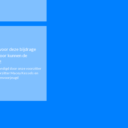
voor deze bijdrage
oor kunnen de
!
andigd door onze voorzitter
orzitter Macey Kessels en
envoorjeugd