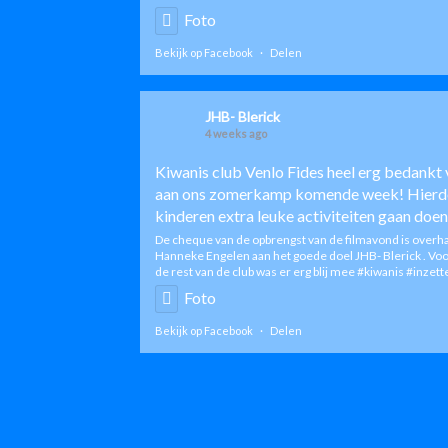
Foto
Bekijk op Facebook
·
Delen
JHB- Blerick
4 weeks ago
Kiwanis club Venlo Fides
heel erg bedankt 
aan ons zomerkamp komende week! Hierd
kinderen extra leuke activiteiten gaan doen
De cheque van de opbrengst van de filmavond is overh
Hanneke Engelen aan het goede doel JHB- Blerick . Vo
de rest van de club was er erg blij mee
#kiwanis
#inzett
Foto
Bekijk op Facebook
·
Delen