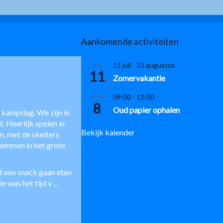
Aankomende activiteiten
JUL
11 juli
-
23 augustus
11
Zomervakantie
AUG
09:00
-
12:00
8
Oud papier ophalen
 kampdag. We zijn in
. Heerlijk spelen in
Bekijk kalender
n, met de skelters
zwemmen in het grote
t een snack gaan eten
 was het tijd v
...