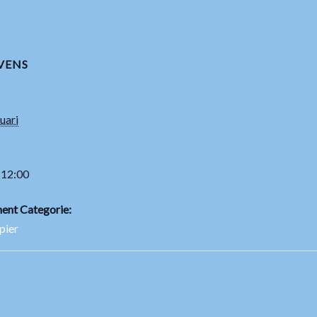
VENS
uari
 12:00
ent Categorie:
pier