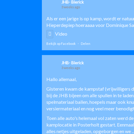
JHB- Blerick
3 weeks ago
Als er een jarige is op kamp, wordt er natu
Hieperdepiep hoeraaaa voor
Dominique S
Video
Bekijk op Facebook
·
Delen
JHB- Blerick
3 weeks ago
Hallo allemaal,
Gisteren kwam de kampstaf (vrijwilligers
bij de JHB bijeen om alle spullen in te lade
spelmateriaal ballen, hoepels maar ook knu
versiermateriaal en nog veel meer benodig
Toen alle auto's helemaal vol zaten werd de
kamplocatie in Posterholt gestart. Eenma
alles netjes uitgeladen, opgeborgen en we
.