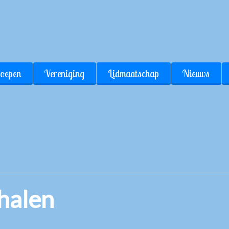
oepen
Vereniging
Lidmaatschap
Nieuws
halen