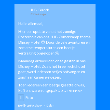
JHB- Blerick
3 weeks ago
Hallo allemaal,
Hier een update vanuit het zonnige
Posterholt van ons JHB Zomerkamp thema
Dinsey Hotel 😊 Door de vele avonturen en
zomerse temperaturen een beetje
vertraging opgelopen 🙈
Maandag arriveerden onze gasten in ons
Disney Hotel. Zoals het in een echt hotel
gaat, werd iedereen netjes ontvangen en
zijn/haar kamer gewezen.
Toen iedereen een beetje gesetteld was,
koffers waren uitgepakt, b
...
Bekijk meer
Foto
Bekijk op Facebook
·
Delen