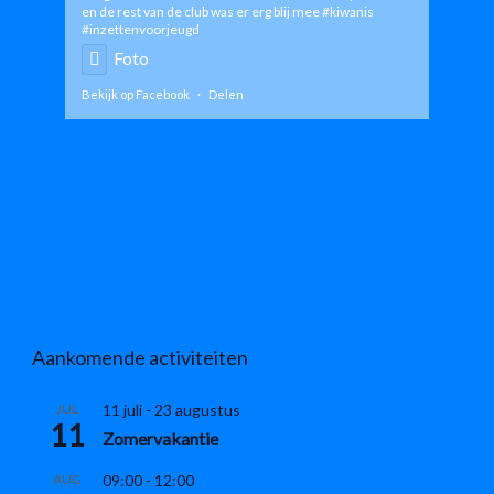
en de rest van de club was er erg blij mee
#kiwanis
#inzettenvoorjeugd
Foto
Bekijk op Facebook
·
Delen
Aankomende activiteiten
JUL
11 juli
-
23 augustus
11
Zomervakantie
AUG
09:00
-
12:00