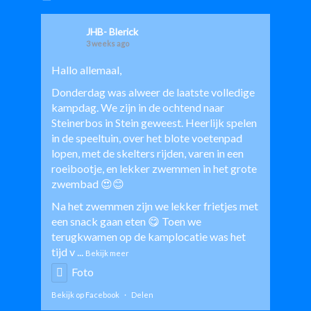
JHB- Blerick
3 weeks ago
Hallo allemaal,
Donderdag was alweer de laatste volledige
kampdag. We zijn in de ochtend naar
Steinerbos in Stein geweest. Heerlijk spelen
in de speeltuin, over het blote voetenpad
lopen, met de skelters rijden, varen in een
roeibootje, en lekker zwemmen in het grote
zwembad 😍😊
Na het zwemmen zijn we lekker frietjes met
een snack gaan eten 😋 Toen we
terugkwamen op de kamplocatie was het
tijd v
...
Bekijk meer
Foto
Bekijk op Facebook
·
Delen