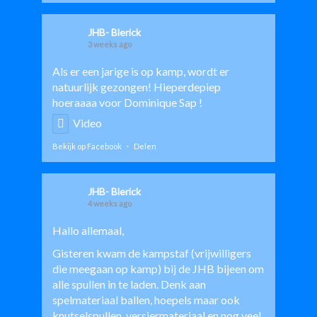
JHB- Blerick
3 weeks ago
Als er een jarige is op kamp, wordt er
natuurlijk gezongen! Hieperdepiep
hoeraaaa voor
Dominique Sap
!
Video
Bekijk op Facebook
·
Delen
JHB- Blerick
4 weeks ago
Hallo allemaal,
Gisteren kwam de kampstaf (vrijwilligers
die meegaan op kamp) bij de JHB bijeen om
alle spullen in te laden. Denk aan
spelmateriaal ballen, hoepels maar ook
knutselspullen, versiermateriaal en nog veel