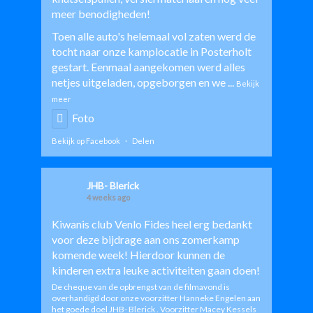
meer benodigheden!
Toen alle auto's helemaal vol zaten werd de
tocht naar onze kamplocatie in Posterholt
gestart. Eenmaal aangekomen werd alles
netjes uitgeladen, opgeborgen en we
...
Bekijk
meer
Foto
Bekijk op Facebook
·
Delen
JHB- Blerick
4 weeks ago
Kiwanis club Venlo Fides
heel erg bedankt
voor deze bijdrage aan ons zomerkamp
komende week! Hierdoor kunnen de
kinderen extra leuke activiteiten gaan doen!
De cheque van de opbrengst van de filmavond is
overhandigd door onze voorzitter Hanneke Engelen aan
het goede doel JHB- Blerick . Voorzitter Macey Kessels