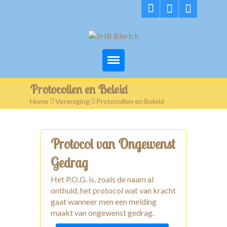
Home
Protocollen en Beleid
Home
>
Vereniging
>
Protocollen en Beleid
Groepen
Vereniging
Protocol van Ongewenst
Lidmaatschap
Gedrag
Nieuws
Het P.O.G. is, zoals de naam al
onthuld, het protocol wat van kracht
Activiteitenkalender
gaat wanneer men een melding
maakt van ongewenst gedrag.
Media