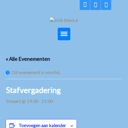
Home
« Alle Evenementen
Groepen
Dit evenement is voorbij.
Vereniging
Lidmaatschap
Stafvergadering
Nieuws
3 maart @ 19:30
-
21:00
Activiteitenkalender
Media
Toevoegen aan kalender