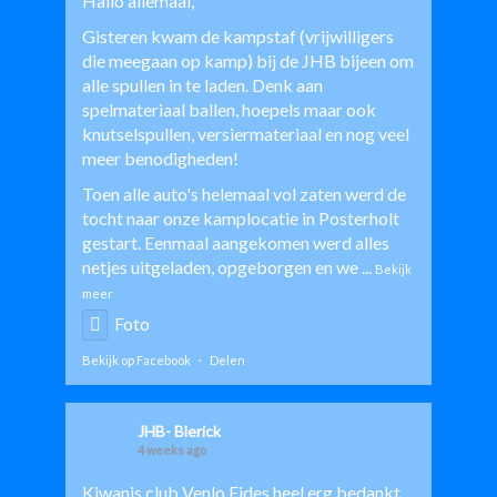
Hallo allemaal,
Gisteren kwam de kampstaf (vrijwilligers
die meegaan op kamp) bij de JHB bijeen om
alle spullen in te laden. Denk aan
spelmateriaal ballen, hoepels maar ook
knutselspullen, versiermateriaal en nog veel
meer benodigheden!
Toen alle auto's helemaal vol zaten werd de
tocht naar onze kamplocatie in Posterholt
gestart. Eenmaal aangekomen werd alles
netjes uitgeladen, opgeborgen en we
...
Bekijk
meer
Foto
Bekijk op Facebook
·
Delen
JHB- Blerick
4 weeks ago
Kiwanis club Venlo Fides
heel erg bedankt