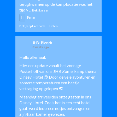
terugkwamen op de kamplocatie was het
tijd v
...
Bekijk meer
Foto
Bekijk op Facebook
·
Delen
JHB- Blerick
3 weeks ago
Hallo allemaal,
Hier een update vanuit het zonnige
Posterholt van ons JHB Zomerkamp thema
Dinsey Hotel 😊 Door de vele avonturen en
zomerse temperaturen een beetje
vertraging opgelopen 🙈
Maandag arriveerden onze gasten in ons
Disney Hotel. Zoals het in een echt hotel
gaat, werd iedereen netjes ontvangen en
zijn/haar kamer gewezen.