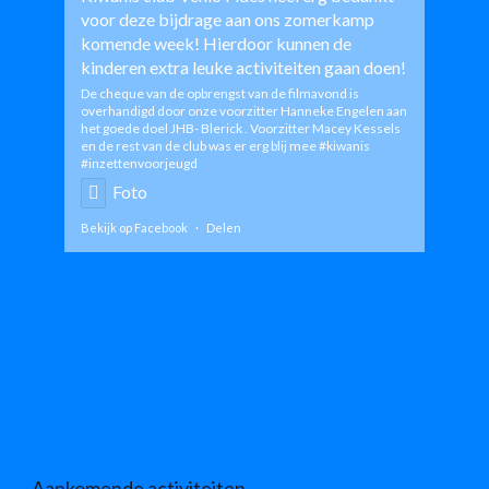
voor deze bijdrage aan ons zomerkamp
komende week! Hierdoor kunnen de
kinderen extra leuke activiteiten gaan doen!
De cheque van de opbrengst van de filmavond is
overhandigd door onze voorzitter Hanneke Engelen aan
het goede doel JHB- Blerick . Voorzitter Macey Kessels
en de rest van de club was er erg blij mee
#kiwanis
#inzettenvoorjeugd
Foto
Bekijk op Facebook
·
Delen
Aankomende activiteiten