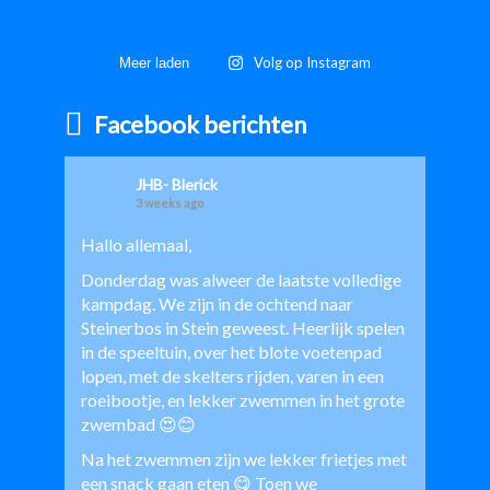
Volg op Instagram
Meer laden
Facebook berichten
JHB- Blerick
3 weeks ago
Hallo allemaal,
Donderdag was alweer de laatste volledige
kampdag. We zijn in de ochtend naar
Steinerbos in Stein geweest. Heerlijk spelen
in de speeltuin, over het blote voetenpad
lopen, met de skelters rijden, varen in een
roeibootje, en lekker zwemmen in het grote
zwembad 😍😊
Na het zwemmen zijn we lekker frietjes met
een snack gaan eten 😋 Toen we