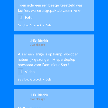
Toen iedereen een beetje gesetteld was,
koffers waren uitgepakt, b
...
Bekijk meer
Foto
Bekijk op Facebook
·
Delen
JHB- Blerick
3 weeks ago
Als er een jarige is op kamp, wordt er
natuurlijk gezongen! Hieperdepiep
hoeraaaa voor
Dominique Sap
!
Video
Bekijk op Facebook
·
Delen
JHB- Blerick
3 weeks ago