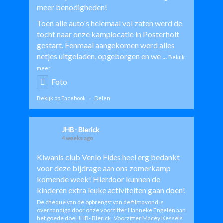
meer benodigheden!
Toen alle auto's helemaal vol zaten werd de
tocht naar onze kamplocatie in Posterholt
gestart. Eenmaal aangekomen werd alles
netjes uitgeladen, opgeborgen en we
...
Bekijk
meer
Foto
Bekijk op Facebook
·
Delen
JHB- Blerick
4 weeks ago
Kiwanis club Venlo Fides
heel erg bedankt
voor deze bijdrage aan ons zomerkamp
komende week! Hierdoor kunnen de
kinderen extra leuke activiteiten gaan doen!
De cheque van de opbrengst van de filmavond is
overhandigd door onze voorzitter Hanneke Engelen aan
het goede doel JHB- Blerick . Voorzitter Macey Kessels