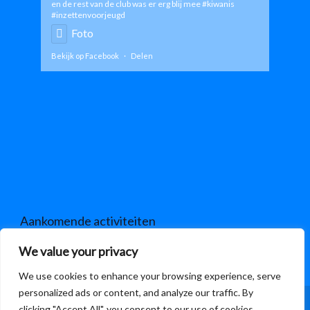
en de rest van de club was er erg blij mee
#kiwanis
#inzettenvoorjeugd
Foto
Bekijk op Facebook
·
Delen
Aankomende activiteiten
We value your privacy
Er zijn geen aankomende evenementen.
Bericht
We use cookies to enhance your browsing experience, serve
personalized ads or content, and analyze our traffic. By
Copyrights: Jeugdbeweging Sint Hubertus
clicking "Accept All", you consent to our use of cookies.