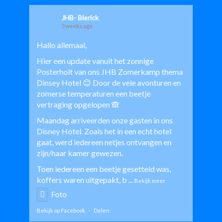
JHB- Blerick
3 weeks ago
Hallo allemaal,
Hier een update vanuit het zonnige
Posterholt van ons JHB Zomerkamp thema
Dinsey Hotel 😊 Door de vele avonturen en
zomerse temperaturen een beetje
vertraging opgelopen 🙈
Maandag arriveerden onze gasten in ons
Disney Hotel. Zoals het in een echt hotel
gaat, werd iedereen netjes ontvangen en
zijn/haar kamer gewezen.
Toen iedereen een beetje gesetteld was,
koffers waren uitgepakt, b
...
Bekijk meer
Foto
Bekijk op Facebook
·
Delen