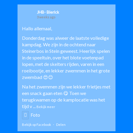
JHB- Blerick
3 weeks ago
Hallo allemaal,
Donderdag was alweer de laatste volledige
kampdag. We zijn in de ochtend naar
Steinerbos in Stein geweest. Heerlijk spelen
in de speeltuin, over het blote voetenpad
lopen, met de skelters rijden, varen in een
roeibootje, en lekker zwemmen in het grote
zwembad 😍😊
Na het zwemmen zijn we lekker frietjes met
een snack gaan eten 😋 Toen we
terugkwamen op de kamplocatie was het
tijd v
...
Bekijk meer
Foto
Bekijk op Facebook
·
Delen