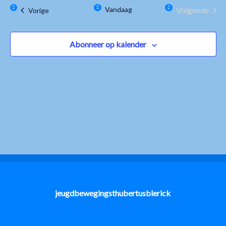
weerge
Vandaag
Volgende
Evenementen
Vorige
datum.
Contact
navigat
Evenemen
Abonneer op kalender
jeugdbewegingsthubertusblerick