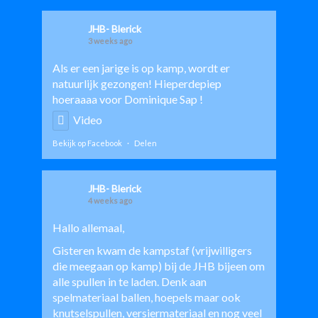
JHB- Blerick
3 weeks ago
Als er een jarige is op kamp, wordt er
natuurlijk gezongen! Hieperdepiep
hoeraaaa voor
Dominique Sap
!
Video
Bekijk op Facebook
·
Delen
JHB- Blerick
4 weeks ago
Hallo allemaal,
Gisteren kwam de kampstaf (vrijwilligers
die meegaan op kamp) bij de JHB bijeen om
alle spullen in te laden. Denk aan
spelmateriaal ballen, hoepels maar ook
knutselspullen, versiermateriaal en nog veel