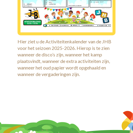
Media
Contact
Hier ziet u de Activiteitenkalender van de JHB
voor het seizoen 2025-2026. Hierop is te zien
wanneer de disco’s zijn, wanneer het kamp
plaatsvindt, wanneer de extra activiteiten zijn,
wanneer het oud papier wordt opgehaald en
wanneer de vergaderingen zijn.