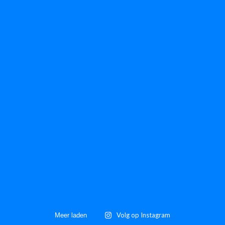
Volg op Instagram
Meer laden